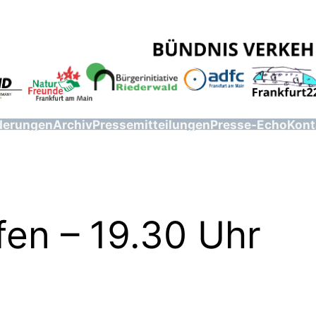
derungen
Archiv
Pressemitteilungen
Presse-Echo
Kont
fen – 19.30 Uhr