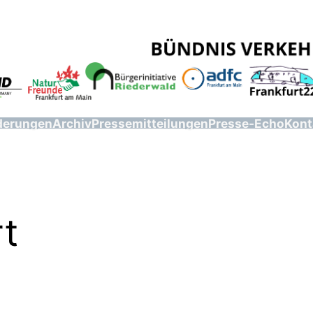
derungen
Archiv
Pressemitteilungen
Presse-Echo
Kont
t