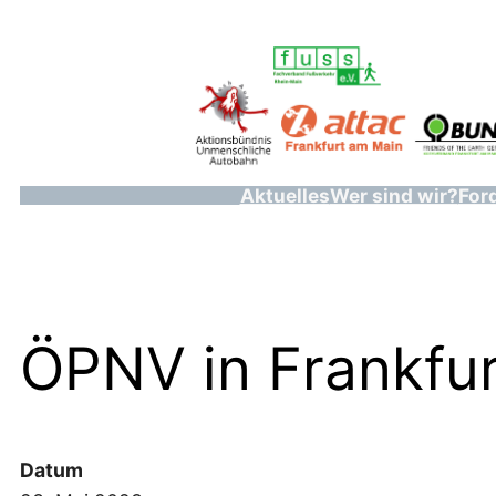
Zum
Inhalt
springen
Aktuelles
Wer sind wir?
For
ÖPNV in Frankfur
Datum